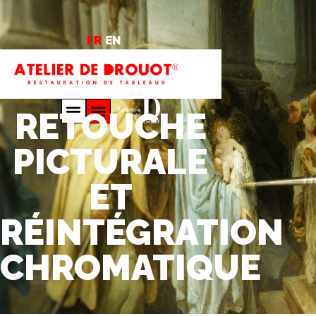
FR
EN
RETOUCHE
PICTURALE
ET
RÉINTÉGRATION
CHROMATIQUE